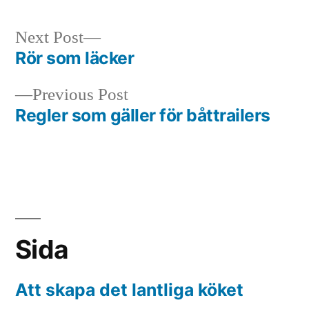
Next
Next Post
post:
Rör som läcker
Post
Previous
Previous Post
navigation
post:
Regler som gäller för båttrailers
Sida
Att skapa det lantliga köket